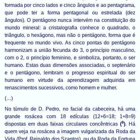
formada por cinco lados e cinco ângulos e ao pentagrama,
que pode ter a forma pentagonal ou estrelada (dez
ângulos). O pentágono nunca intervém na constituição do
mundo mineral: a cristalografia conhece o quadrado, o
triângulo, o hexágono, mas não o pentágono, forma que é
frequente no mundo vivo. As cinco pontas do pentágono
harmonizam a união fecunda do 3, o princípio masculino,
com o 2, o princípio feminino, e simboliza, portanto, o ser
humano. Estas duas dimensões associadas, o septenário
e o pentágono, lembram o progresso espiritual do ser
humano em virtude da aprendizagem adquirida em
renascimentos sucessivos, como homem e mulher.
(…)
No túmulo de D. Pedro, no facial da cabeceira, há uma
grande rosácea com 18 edículas (12+6=18; 1+8=9)
9
dispostas em duas faixas circulares concêntricas
(
)
. Há
quem veja na rosácea a imagem vulgarizada da Roda da
Vida (Prof. Reinaldo dos Szantos), ou da Roda da Fortuna