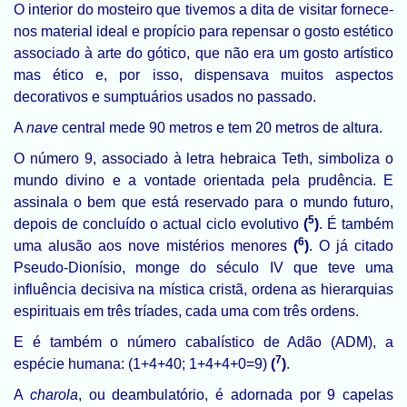
O interior do mosteiro que tivemos a dita de visitar fornece-
nos material ideal e propício para repensar o gosto estético
associado à arte do gótico, que não era um gosto artístico
mas ético e, por isso, dispensava muitos aspectos
decorativos e sumptuários usados no passado.
A
nave
central mede 90 metros e tem 20 metros de altura.
O número 9, associado à letra hebraica Teth, simboliza o
mundo divino e a vontade orientada pela prudência. E
assinala o bem que está reservado para o mundo futuro,
5
depois de concluído o actual ciclo evolutivo
(
)
. É também
6
uma alusão aos nove mistérios menores
(
)
. O já citado
Pseudo-Dionísio, monge do século IV que teve uma
influência decisiva na mística cristã, ordena as hierarquias
espirituais em três tríades, cada uma com três ordens.
E é também o número cabalístico de Adão (ADM), a
7
espécie humana: (1+4+40; 1+4+4+0=9)
(
)
.
A
charola
, ou deambulatório, é adornada por 9 capelas