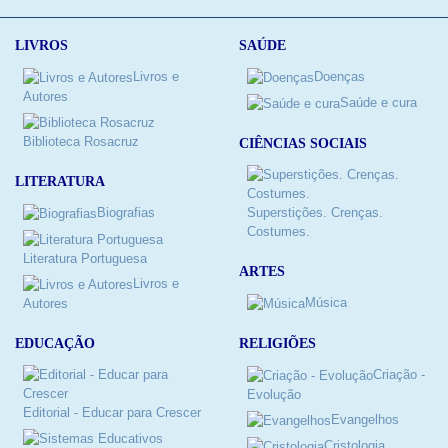
LIVROS
SAÚDE
Livros e
Doenças
Autores
Saúde e cura
Biblioteca Rosacruz
CIÊNCIAS SOCIAIS
LITERATURA
Biografias
Superstições. Crenças.
Costumes.
Literatura Portuguesa
ARTES
Livros e
Música
Autores
RELIGIÕES
EDUCAÇÃO
Criação -
Evolução
Editorial - Educar para Crescer
Evangelhos
Cristologia