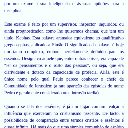
por um exame à sua inteligência e às suas aptidões para a
disciplina
Este exame é feito por um supervisor, inspector, inquiridor, ou
ainda prognosticador, como lhe quisermos chamar, que tem um
título: Kephas. Esta palavra aramaica equivalente ao qualificativo
grego cephas, aplicado a Simão O significado da palavra é hoje
um tanto complexo, embora perfeitamente definido para os
essénios. Designava aquele que, entre outras coisas, era capaz de
“ler os pensamentos e o rosto das pessoas”, ou seja, que era
clarividente e dotado da capacidade de profecia. Aliás, este é
único nome pelo qual Paulo parece conhecer o chefe da
Comunidade de Jerusalém (a rara aparição das epístolas do nome
Pedro é geralmente considerado uma intrusão tardia) .
Quando se fala dos essénios, é já um lugar comum realçar a
influência que exerceram no cristianismo nascente. De facto, a
possibilidade de comparação entre termos cristãos e essénios é
quase infinita. Há mais do que uma simples comunhão de espírito