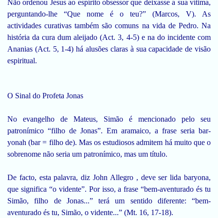
Não ordenou Jesus ao espírito obsessor que deixasse a sua vítima,
perguntando-lhe “Que nome é o teu?” (Marcos, V). As
actividades curativas também são comuns na vida de Pedro. Na
história da cura dum aleijado (Act. 3, 4-5) e na do incidente com
Ananias (Act. 5, 1-4) há alusões claras à sua capacidade de visão
espiritual.
O Sinal do Profeta Jonas
No evangelho de Mateus, Simão é mencionado pelo seu
patronímico “filho de Jonas”. Em aramaico, a frase seria bar-
yonah (bar = filho de). Mas os estudiosos admitem há muito que o
sobrenome não seria um patronímico, mas um título.
De facto, esta palavra, diz John Allegro , deve ser lida baryona,
que significa “o vidente”. Por isso, a frase “bem-aventurado és tu
Simão, filho de Jonas...” terá um sentido diferente: “bem-
aventurado és tu, Simão, o vidente...” (Mt. 16, 17-18).