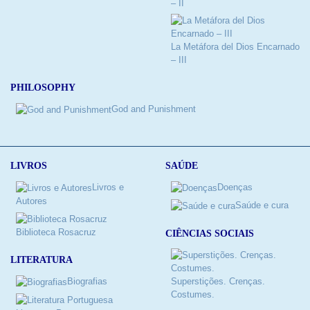
– II
La Metáfora del Dios Encarnado
– III
PHILOSOPHY
God and Punishment
LIVROS
SAÚDE
Livros e
Doenças
Autores
Saúde e cura
Biblioteca Rosacruz
CIÊNCIAS SOCIAIS
LITERATURA
Biografias
Superstições. Crenças.
Costumes.