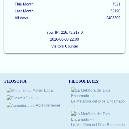
This Month
7521
Last Month
32190
All days
2403309
Your IP: 216.73.217.0
2026-08-08 22:00
Visitors Counter
FILOSOFIA
FILOSOFIA (ES)
Moral. Ética.
Filosofia
La Metáfora del Dios Encarnado
Aprender-a-ser
– I
La Metáfora del Dios Encarnado