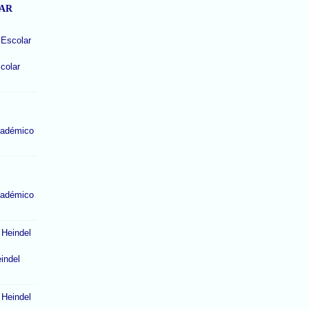
LAR
colar
cadémico
cadémico
indel