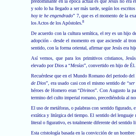
predominante en la época actual es que Jesús no era el
y solo lo ha llegado a ser más tarde, según los escritos 
hoy te he engendrado
” 7, que es el momento de la exa
8
los Actos de los Apóstoles.
De acuerdo con la cultura semítica, el rey es un hijo de
adopción - desde el momento en que asciende al tron
sentido, con la forma oriental, afirmar que Jesús era hi
Así vemos, que para los primitivos cristianos, Jes
elevado por Dios a “
Mesías
”, convertido en hijo de Él.
Recuérdese que en el Mundo Romano del periodo del N
de Dios
”, era usado casi con el mismo sentido de “
ser
héroes de Homero eran “
Divinos
”. Con Augusto la pa
termino del culto imperial romano, precediéndola al n
El uso de metáforas, o palabras con sentido figurado, 
extática y litúrgica del tiempo. El sentido del lenguaje
literal o figurativo, es totalmente diferente del sentido l
Esta cristología basada en la convicción de un hombre 