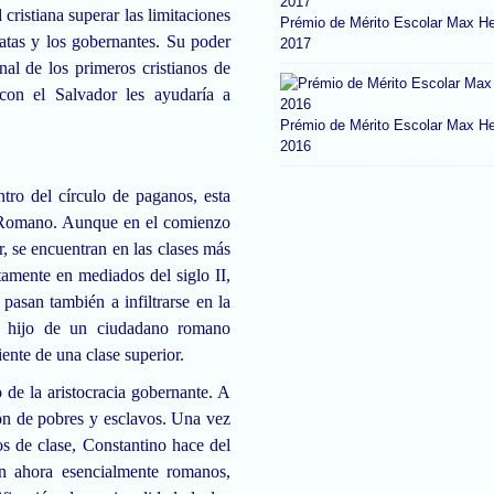
ristiana superar las limitaciones
Prémio de Mérito Escolar Max He
cratas y los gobernantes. Su poder
2017
al de los primeros cristianos de
 con el Salvador les ayudaría a
Prémio de Mérito Escolar Max He
2016
tro del círculo de paganos, esta
o Romano. Aunque en el comienzo
r, se encuentran en las clases más
tamente en mediados del siglo II,
 pasan también a infiltrarse en la
el hijo de un ciudadano romano
iente de una clase superior.
o de la aristocracia gobernante. A
gión de pobres y esclavos. Una vez
os de clase, Constantino hace del
on ahora esencialmente romanos,