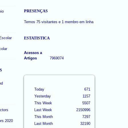
PRESENÇAS
Temos 75 visitantes e 1 membro em linha
ESTATISTICA
colar
Acessos a
Artigos
7969074
S
Today
671
Yesterday
1157
This Week
5507
Last Week
2150996
This Month
7297
ors 2020
Last Month
32190