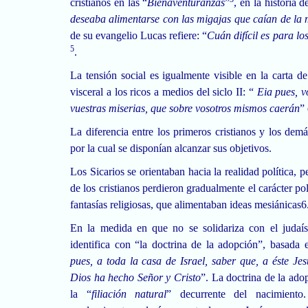
cristianos en las “
Bienaventuranzas
”
, en la historia
deseaba alimentarse con las migajas que caían de la 
de su evangelio Lucas refiere: “
Cuán difícil es para lo
5
.
La tensión social es igualmente visible en la carta d
visceral a los ricos a medios del siclo II: “
Eia pues, vo
vuestras miserias, que sobre vosotros mismos caerán
” 
La diferencia entre los primeros cristianos y los de
por la cual se disponían alcanzar sus objetivos.
Los Sicarios se orientaban hacia la realidad política, p
de los cristianos perdieron gradualmente el carácter pol
fantasías religiosas, que alimentaban ideas mesiánicas6
En la medida en que no se solidariza con el judaísm
identifica con “la doctrina de la adopción”, basada 
pues, a toda la casa de Israel, saber que, a éste Je
Dios ha hecho Señor y Cristo
”. La doctrina de la ado
la “
filiación natural
” decurrente del nacimiento