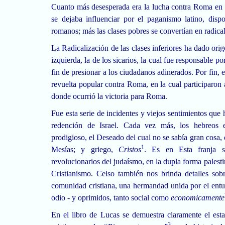
Cuanto más desesperada era la lucha contra Roma en e
se dejaba influenciar por el paganismo latino, dis
romanos; más las clases pobres se convertían en radical
La Radicalización
de las clases inferiores ha dado ori
izquierda, la de los sicarios, la cual fue responsable p
fin de presionar a los ciudadanos adinerados. Por fin, e
revuelta popular contra Roma, en la cual participaron 
donde ocurrió la victoria para Roma.
Fue esta serie de incidentes y viejos sentimientos que
redención de Israel. Cada vez más, los hebreos 
prodigioso, el Deseado del cual no se sabía gran cosa,
1
Mesías; y griego,
Cristos
. Es en Esta franja s
revolucionarios del judaísmo, en la dupla forma palestin
Cristianismo. Celso también nos brinda detalles sob
comunidad cristiana, una hermandad unida por el entu
odio - y oprimidos, tanto social como
economicamente
En el libro de Lucas se demuestra claramente el esta
3