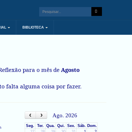
IAL
BIBLIOTECA
eflexão para o mês de
Agosto
o falta alguma coisa por fazer.
‹
›
Ago. 2026
Seg.
Ter.
Qua.
Qui.
Sex.
Sáb.
Dom.
27
28
29
30
31
1
2