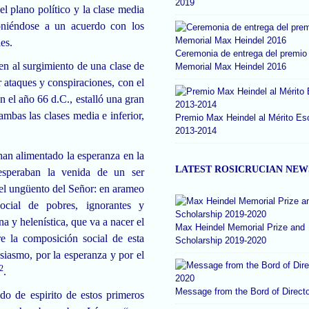
2019
l plano político y la clase media
poniéndose a un acuerdo con los
es.
Ceremonia de entrega del premio
gen al surgimiento de una clase de
Memorial Max Heindel 2016
or ataques y conspiraciones, con el
n el año 66 d.C., estalló una gran
ambas las clases media e inferior,
Premio Max Heindel al Mérito Es
2013-2014
 han alimentado la esperanza en la
LATEST ROSICRUCIAN NEW
esperaban la venida de un ser
 el ungüento del Señor: en arameo
ocial de pobres, ignorantes y
a y helenística, que va a nacer el
Max Heindel Memorial Prize and
re la composición social de esta
Scholarship 2019-2020
siasmo, por la esperanza y por el
2
.
Message from the Bord of Direct
do de espirito de estos primeros