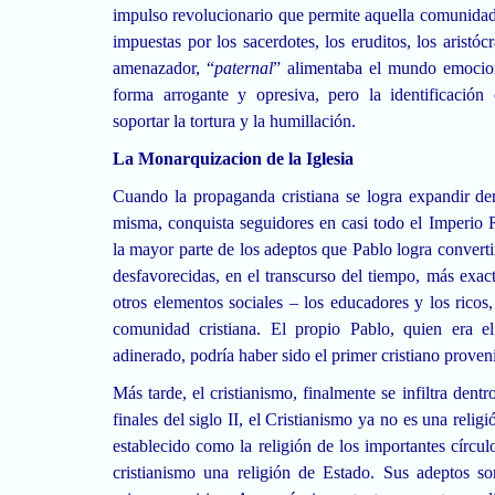
impulso revolucionario que permite aquella comunidad c
impuestas por los sacerdotes, los eruditos, los aristó
amenazador, “
paternal
” alimentaba el mundo emocion
forma arrogante y opresiva, pero la identificación
soportar la tortura y la humillación.
La Monarquizacion
de
la Iglesia
Cuando la propaganda cristiana se logra expandir den
misma, conquista seguidores en casi todo el Imperi
la mayor parte de los adeptos que Pablo logra converti
desfavorecidas, en el transcurso del tiempo, más exac
otros elementos sociales – los educadores y los ricos,
comunidad cristiana. El propio Pablo, quien era 
adinerado, podría haber sido el primer cristiano proven
Más tarde, el cristianismo, finalmente se infiltra dentr
finales del siglo II, el Cristianismo ya no es una reli
establecido como la religión de los importantes círcul
cristianismo una religión de Estado. Sus adeptos s