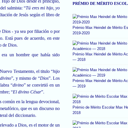
 Hijo de Dios desde el principio,
PRÉMIO DE MÉRITO ESCO
del salmista: “
Tú eres mi hijo, yo
ltación de Jesús según el libro de
Prémio Max Heindel de Mérito Es
 Dios - ya sea por filiación o por
2019-2020
o. Está pues de acuerdo, en este
jo de Dios.
Prémio Max Heindel de Mérito A
ús era un hombre que había sido
— 2018
uevo Testamento, el titulo “
hijo
 divino
”, y mismo de “
Dios
”. Los
Prémio Max Heindel de Mérito A
labra “
divino
” se convirtió en un
— 2019
ombre; “
El divino César
”.
es común en la lengua devocional,
Prémio de Mérito Escolar Max He
 metafórico, que es un discurso no
2018
iteral del diccionario.
elevado a Dios, es el motor de un