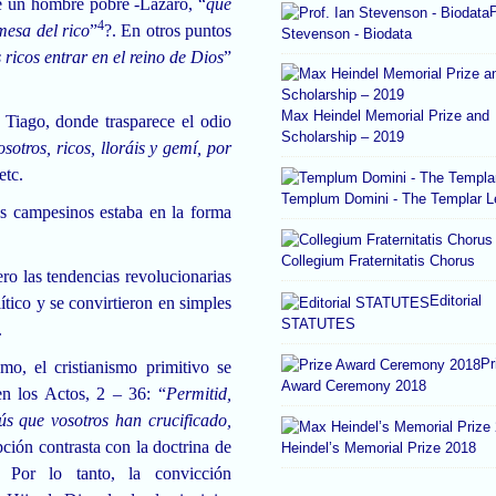
 de un hombre pobre -Lázaro, “
que
P
4
mesa del rico
”
?. En otros puntos
Stevenson - Biodata
s ricos entrar en el reino de Dios
”
Max Heindel Memorial Prize and
e Tiago, donde trasparece el odio
Scholarship – 2019
sotros, ricos, lloráis y gemí, por
etc.
Templum Domini - The Templar 
más campesinos estaba en la forma
Collegium Fraternitatis Chorus
ero las tendencias revolucionarias
Editorial
ítico y se convirtieron en simples
STATUTES
.
Pr
o, el cristianismo primitivo se
Award Ceremony 2018
en los Actos, 2 – 36: “
Permitid,
sús que vosotros han crucificado,
pción contrasta con la doctrina de
Heindel’s Memorial Prize 2018
. Por lo tanto, la convicción