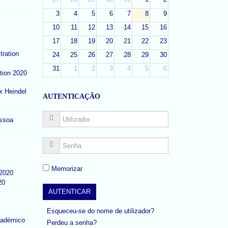
3
4
5
6
7
8
9
10
11
12
13
14
15
16
17
18
19
20
21
22
23
24
25
26
27
28
29
30
31
1
2
3
4
5
6
tion 2020
x Heindel
AUTENTICAÇÃO
ssoa
Memorizar
20
Esqueceu-se do nome de utilizador?
cadémico
Perdeu a senha?