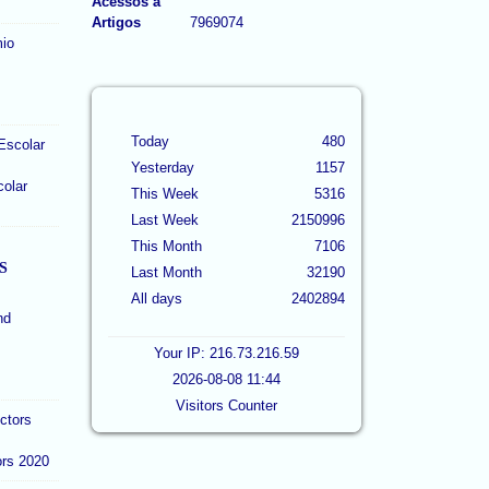
Acessos a
Artigos
7969074
Today
480
Yesterday
1157
colar
This Week
5316
Last Week
2150996
This Month
7106
S
Last Month
32190
All days
2402894
Your IP: 216.73.216.59
2026-08-08 11:44
Visitors Counter
ors 2020