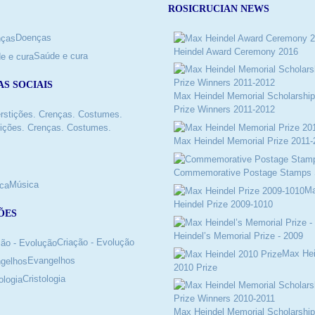
ROSICRUCIAN NEWS
Doenças
Heindel Award Ceremony 2016
Saúde e cura
AS SOCIAIS
Max Heindel Memorial Scholarship
Prize Winners 2011-2012
ições. Crenças. Costumes.
Max Heindel Memorial Prize 2011-
Commemorative Postage Stamps 
Música
M
Heindel Prize 2009-1010
ÕES
Heindel’s Memorial Prize - 2009
Criação - Evolução
Max Hei
Evangelhos
2010 Prize
Cristologia
Max Heindel Memorial Scholarship