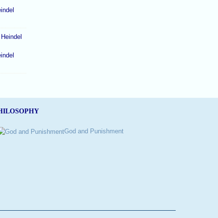
indel
indel
HILOSOPHY
God and Punishment