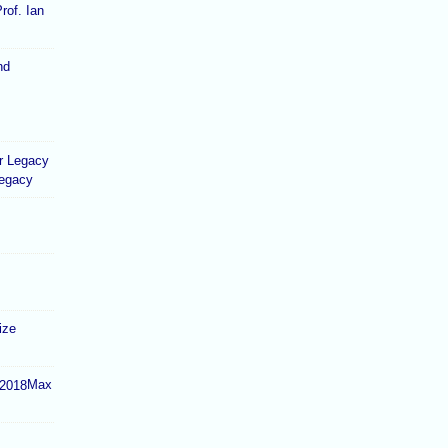
rof. Ian
Legacy
ize
Max