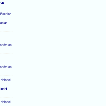
LAR
colar
cadémico
cadémico
indel