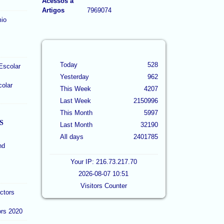
Acessos a
Artigos
7969074
Today
528
Yesterday
962
colar
This Week
4207
Last Week
2150996
This Month
5997
S
Last Month
32190
All days
2401785
Your IP: 216.73.217.70
2026-08-07 10:51
Visitors Counter
ors 2020