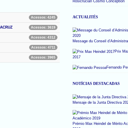
Rosicrucian Cosmo Conception
ACTUALITÉS
Acessos: 4245
OSACRUZ
Acessos: 3619
Acessos: 4312
Message du Conseil d’Administra
Acessos: 4711
Prix Ma
2017
Acessos: 3965
Fernando Pe
NOTÍCIAS DESTACADAS
Mensaje de la Junta Directiva 20
Prémio Max Heindel de Mérito A