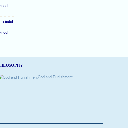
indel
indel
HILOSOPHY
God and Punishment