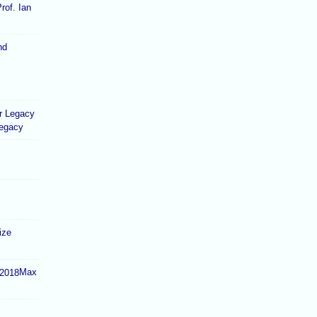
rof. Ian
Legacy
ize
Max