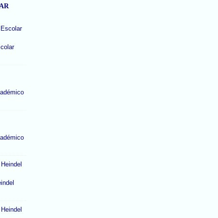
LAR
colar
cadémico
cadémico
indel