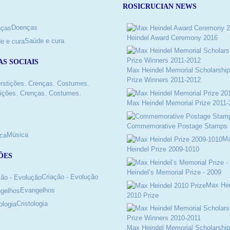
ROSICRUCIAN NEWS
Doenças
Heindel Award Ceremony 2016
Saúde e cura
AS SOCIAIS
Max Heindel Memorial Scholarship
Prize Winners 2011-2012
ições. Crenças. Costumes.
Max Heindel Memorial Prize 2011-
Commemorative Postage Stamps 
Música
M
Heindel Prize 2009-1010
ÕES
Heindel’s Memorial Prize - 2009
Criação - Evolução
Max Hei
Evangelhos
2010 Prize
Cristologia
Max Heindel Memorial Scholarship