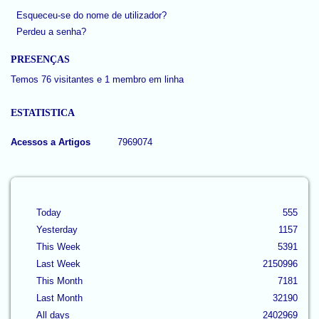
Esqueceu-se do nome de utilizador?
Perdeu a senha?
PRESENÇAS
Temos 76 visitantes e 1 membro em linha
ESTATISTICA
Acessos a Artigos
7969074
Today
555
Yesterday
1157
This Week
5391
Last Week
2150996
This Month
7181
Last Month
32190
All days
2402969