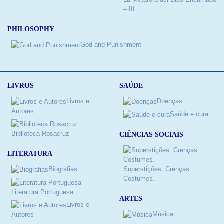
– III
PHILOSOPHY
God and Punishment
LIVROS
SAÚDE
Livros e
Doenças
Autores
Saúde e cura
Biblioteca Rosacruz
CIÊNCIAS SOCIAIS
LITERATURA
Biografias
Superstições. Crenças.
Costumes.
Literatura Portuguesa
ARTES
Livros e
Música
Autores