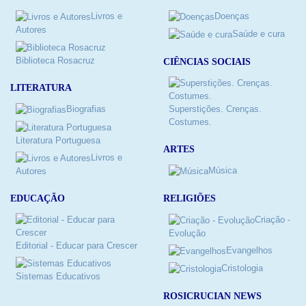
Livros e
Doenças
Autores
Saúde e cura
Biblioteca Rosacruz
CIÊNCIAS SOCIAIS
LITERATURA
Biografias
Superstições. Crenças.
Costumes.
Literatura Portuguesa
ARTES
Livros e
Música
Autores
RELIGIÕES
EDUCAÇÃO
Criação -
Evolução
Editorial - Educar para Crescer
Evangelhos
Cristologia
Sistemas Educativos
ROSICRUCIAN NEWS