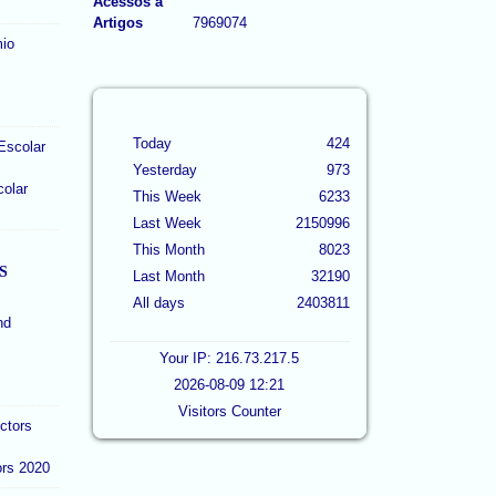
Acessos a
Artigos
7969074
Today
424
Yesterday
973
colar
This Week
6233
Last Week
2150996
This Month
8023
S
Last Month
32190
All days
2403811
Your IP: 216.73.217.5
2026-08-09 12:21
Visitors Counter
ors 2020