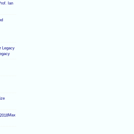
rof. Ian
Legacy
ize
Max