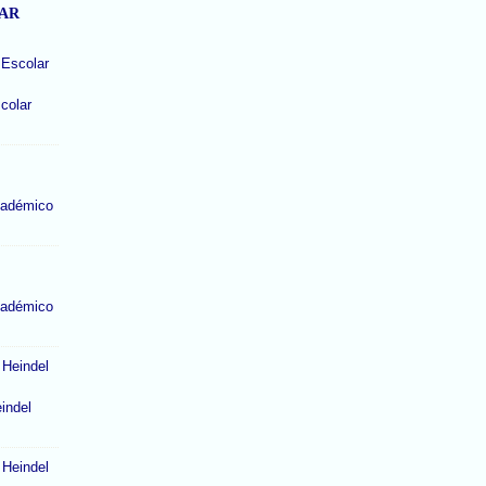
LAR
colar
cadémico
cadémico
indel