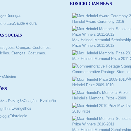
ROSICRUCIAN NEWS
Doenças
Heindel Award Ceremony 2016
Saúde e cura
AS SOCIAIS
Max Heindel Memorial Scholarship
Prize Winners 2011-2012
ições. Crenças. Costumes.
Max Heindel Memorial Prize 2011-
Commemorative Postage Stamps 
Música
M
Heindel Prize 2009-1010
ÕES
Heindel’s Memorial Prize - 2009
Criação - Evolução
Max Hei
Evangelhos
2010 Prize
Cristologia
Max Heindel Memorial Scholarship