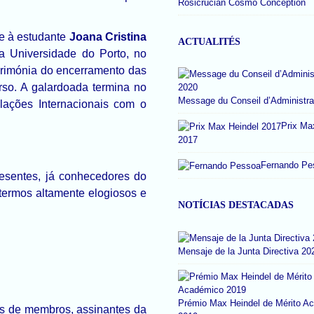
Rosicrucian Cosmo Conception
ue à estudante
Joana Cristina
ACTUALITÉS
a Universidade do Porto, no
erimónia do encerramento das
rso. A galardoada termina no
Message du Conseil d’Administra
lações Internacionais com o
Prix Ma
2017
Fernando Pe
resentes, já conhecedores do
 termos altamente elogiosos e
NOTÍCIAS DESTACADAS
Mensaje de la Junta Directiva 20
Prémio Max Heindel de Mérito A
os de membros, assinantes da