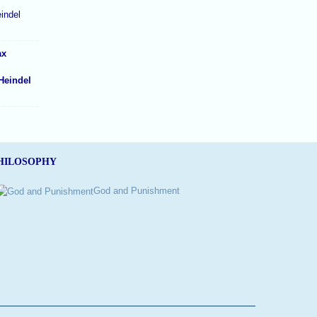
indel
Heindel
HILOSOPHY
God and Punishment