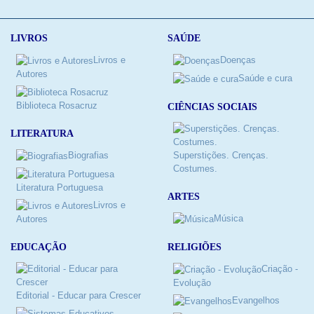
LIVROS
SAÚDE
Livros e
Doenças
Autores
Saúde e cura
Biblioteca Rosacruz
CIÊNCIAS SOCIAIS
LITERATURA
Biografias
Superstições. Crenças.
Costumes.
Literatura Portuguesa
ARTES
Livros e
Música
Autores
RELIGIÕES
EDUCAÇÃO
Criação -
Evolução
Editorial - Educar para Crescer
Evangelhos