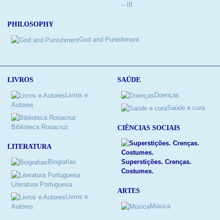
– III
PHILOSOPHY
God and Punishment
LIVROS
SAÚDE
Livros e
Doenças
Autores
Saúde e cura
Biblioteca Rosacruz
CIÊNCIAS SOCIAIS
LITERATURA
Biografias
Superstições. Crenças.
Costumes.
Literatura Portuguesa
ARTES
Livros e
Música
Autores