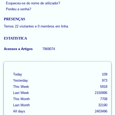
Esqueceu-se do nome de utilizador?
Perdeu a senha?
PRESENÇAS
Temos 22 visitantes e 0 membros em linha
ESTATISTICA
Acessos a Artigos
7969074
Today
109
Yesterday
973
This Week
5918
Last Week
2150996
This Month
7708
Last Month
32190
All days
2403496