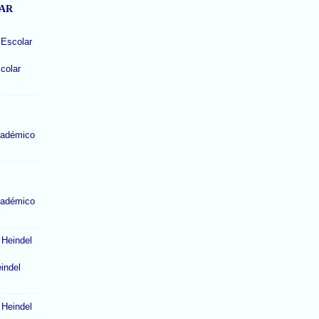
LAR
colar
cadémico
cadémico
indel