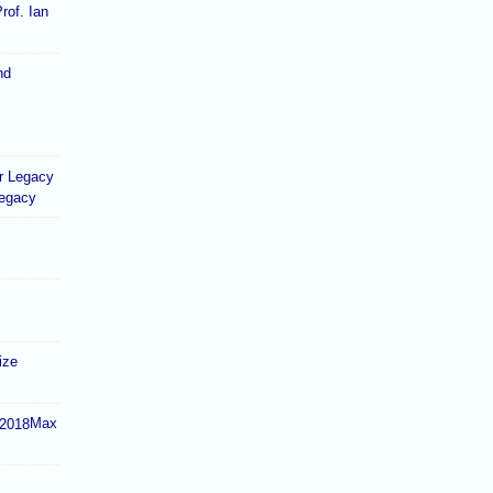
rof. Ian
Legacy
ize
Max