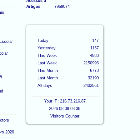
Acessos a
Artigos
7969074
Today
147
Yesterday
1157
colar
This Week
4983
Last Week
2150996
This Month
6773
S
Last Month
32190
All days
2402561
Your IP: 216.73.216.87
2026-08-08 03:39
Visitors Counter
ors 2020