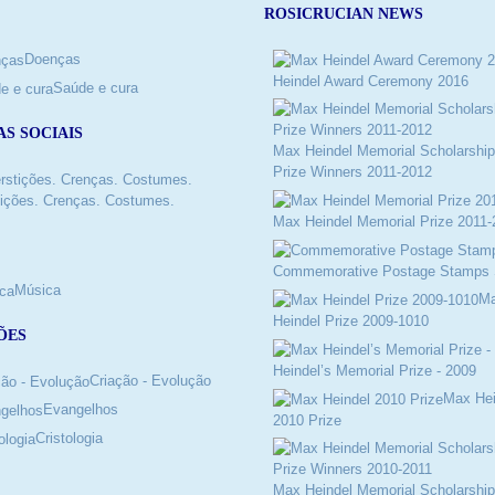
ROSICRUCIAN NEWS
Doenças
Heindel Award Ceremony 2016
Saúde e cura
AS SOCIAIS
Max Heindel Memorial Scholarship
Prize Winners 2011-2012
ições. Crenças. Costumes.
Max Heindel Memorial Prize 2011-
Commemorative Postage Stamps 
Música
M
Heindel Prize 2009-1010
ÕES
Heindel’s Memorial Prize - 2009
Criação - Evolução
Max Hei
Evangelhos
2010 Prize
Cristologia
Max Heindel Memorial Scholarship