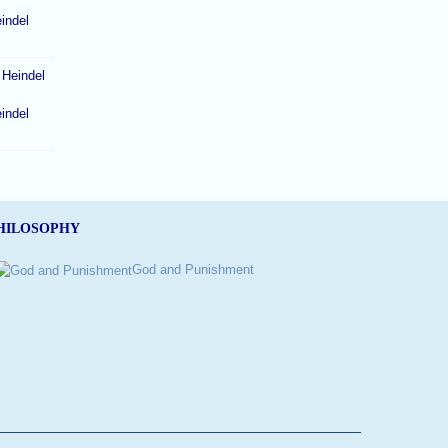
indel
indel
HILOSOPHY
God and Punishment