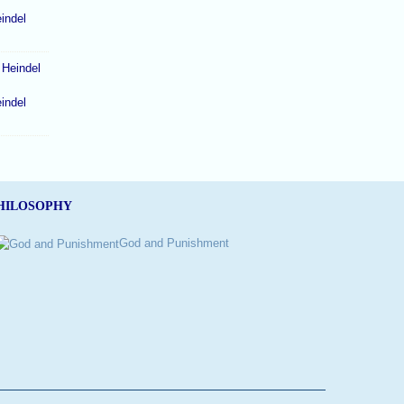
indel
indel
HILOSOPHY
God and Punishment