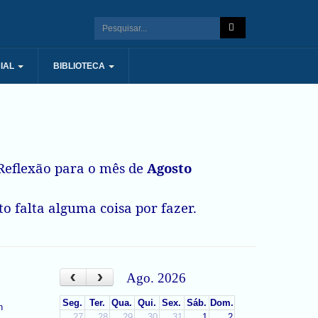
IAL
BIBLIOTECA
eflexão para o mês de
Agosto
o falta alguma coisa por fazer.
‹
›
Ago. 2026
Seg.
Ter.
Qua.
Qui.
Sex.
Sáb.
Dom.
27
28
29
30
31
1
2