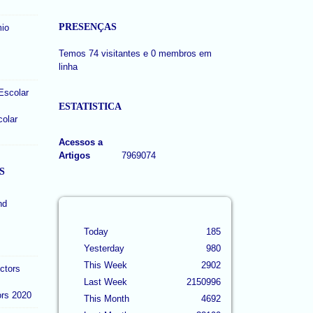
PRESENÇAS
Temos 74 visitantes e 0 membros em
linha
ESTATISTICA
colar
Acessos a
Artigos
7969074
S
Today
185
Yesterday
980
This Week
2902
Last Week
2150996
ors 2020
This Month
4692