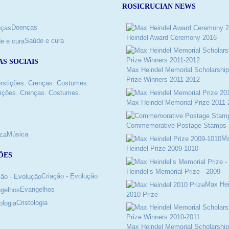
ROSICRUCIAN NEWS
Doenças
Heindel Award Ceremony 2016
Saúde e cura
AS SOCIAIS
Max Heindel Memorial Scholarship
Prize Winners 2011-2012
ições. Crenças. Costumes.
Max Heindel Memorial Prize 2011-
Commemorative Postage Stamps 
Música
M
Heindel Prize 2009-1010
ÕES
Heindel’s Memorial Prize - 2009
Criação - Evolução
Max Hei
Evangelhos
2010 Prize
Cristologia
Max Heindel Memorial Scholarship