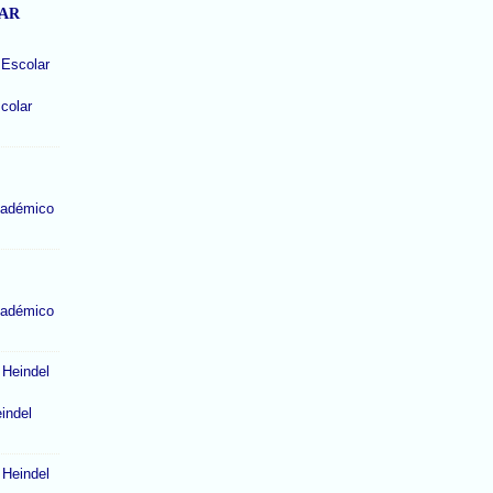
LAR
colar
cadémico
cadémico
indel