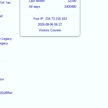
Last Month
32190
rof. Ian
All days
2400480
Your IP: 216.73.216.163
2026-08-06 06:27
Visitors Counter
Legacy
ize
Max