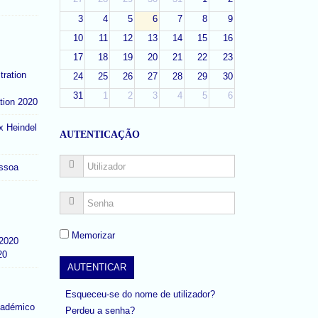
3
4
5
6
7
8
9
10
11
12
13
14
15
16
17
18
19
20
21
22
23
24
25
26
27
28
29
30
31
1
2
3
4
5
6
tion 2020
x Heindel
AUTENTICAÇÃO
ssoa
Memorizar
20
Esqueceu-se do nome de utilizador?
cadémico
Perdeu a senha?