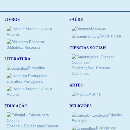
LIVROS
SAÚDE
Livros e
Doenças
Autores
Saúde e cura
Biblioteca Rosacruz
CIÊNCIAS SOCIAIS
LITERATURA
Biografias
Superstições. Crenças.
Costumes.
Literatura Portuguesa
ARTES
Livros e
Música
Autores
RELIGIÕES
EDUCAÇÃO
Criação -
Evolução
Editorial - Educar para Crescer
Evangelhos