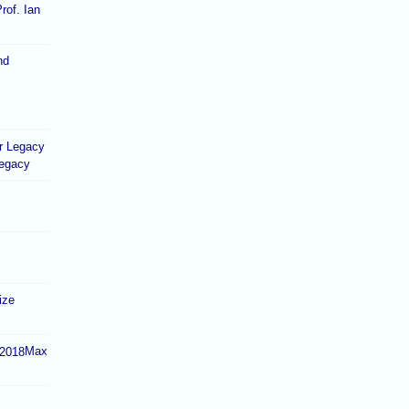
rof. Ian
Legacy
ize
Max