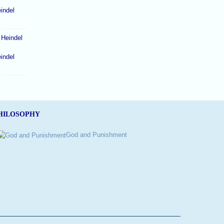
indel
indel
HILOSOPHY
God and Punishment