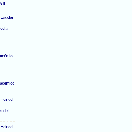
LAR
colar
cadémico
cadémico
indel