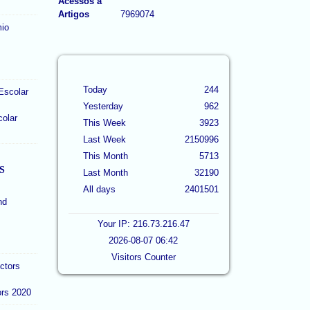
Acessos a
Artigos
7969074
Today
244
Yesterday
962
colar
This Week
3923
Last Week
2150996
This Month
5713
S
Last Month
32190
All days
2401501
Your IP: 216.73.216.47
2026-08-07 06:42
Visitors Counter
ors 2020