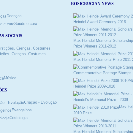
ROSICRUCIAN NEWS
Doenças
Heindel Award Ceremony 2016
Saúde e cura
AS SOCIAIS
Max Heindel Memorial Scholarship
Prize Winners 2011-2012
ições. Crenças. Costumes.
Max Heindel Memorial Prize 2011-
Commemorative Postage Stamps 
Música
M
Heindel Prize 2009-1010
ÕES
Heindel’s Memorial Prize - 2009
Criação - Evolução
Max Hei
Evangelhos
2010 Prize
Cristologia
Max Heindel Memorial Scholarship