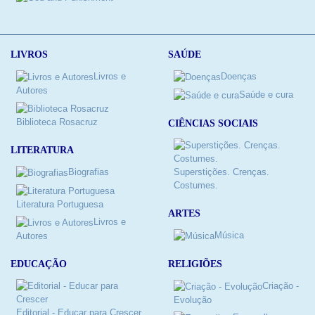
LIVROS
SAÚDE
Livros e
Doenças
Autores
Saúde e cura
Biblioteca Rosacruz
CIÊNCIAS SOCIAIS
LITERATURA
Biografias
Superstições. Crenças.
Costumes.
Literatura Portuguesa
ARTES
Livros e
Música
Autores
RELIGIÕES
EDUCAÇÃO
Criação -
Evolução
Editorial - Educar para Crescer