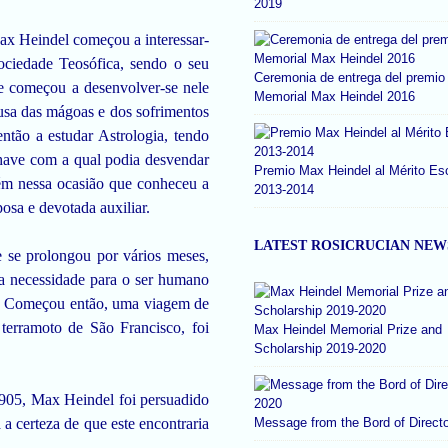
2019
Max Heindel começou a interessar-
ociedade Teosófica, sendo o seu
Ceremonia de entrega del premio
ue começou a desenvolver-se nele
Memorial Max Heindel 2016
usa das mágoas e dos sofrimentos
tão a estudar Astrologia, tendo
chave com a qual podia desvendar
Premio Max Heindel al Mérito Es
ém nessa ocasião que conheceu a
2013-2014
osa e devotada auxiliar.
LATEST ROSICRUCIAN NEW
 se prolongou por vários meses,
a necessidade para o ser humano
s. Começou então, uma viagem de
 terramoto de São Francisco, foi
Max Heindel Memorial Prize and
Scholarship 2019-2020
905, Max Heindel foi persuadido
a certeza de que este encontraria
Message from the Bord of Direct