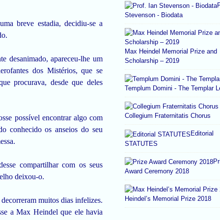
P
Stevenson - Biodata
uma breve estadia, decidiu-se a
do.
Max Heindel Memorial Prize and
nte desanimado, apareceu-lhe um
Scholarship – 2019
ofantes dos Mistérios, que se
que procurava, desde que deles
Templum Domini - The Templar 
Collegium Fraternitatis Chorus
osse possível encontrar algo com
do conhecido os anseios do seu
Editorial
essa.
STATUTES
Pr
desse compartilhar com os seus
Award Ceremony 2018
elho deixou-o.
Heindel’s Memorial Prize 2018
decorreram muitos dias infelizes.
sse a Max Heindel que ele havia