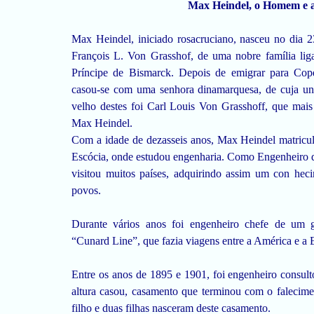
Max Heindel, o Homem e 
Max Heindel, iniciado rosacruciano, nasceu no dia 2
François L. Von Grasshof, de uma nobre família li
Príncipe de Bismarck. Depois de emigrar para Cop
casou-se com uma senhora dinamarquesa, de cuja uni
velho destes foi Carl Louis Von Grasshoff, que mai
Max Heindel.
Com a idade de dezasseis anos, Max Heindel matricul
Escócia, onde estudou engenharia. Como Engenheiro 
visitou muitos países, adquirindo assim um con he
povos.
Durante vários anos foi engenheiro chefe de um g
“Cunard Line”, que fazia viagens entre a América e a 
Entre os anos de 1895 e 1901, foi engenheiro consul
altura casou, casamento que terminou com o faleci
filho e duas filhas nasceram deste casamento.