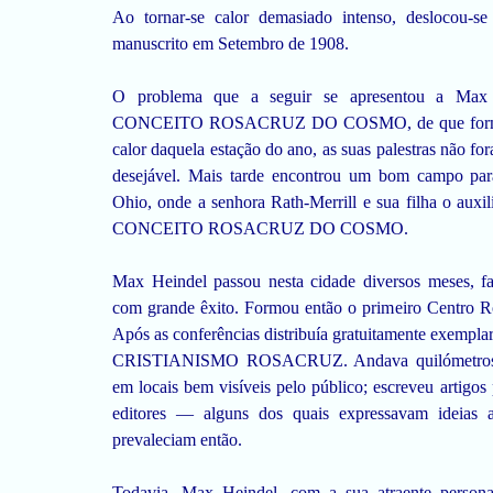
Ao tornar-se calor demasiado intenso, deslocou-s
manuscrito em Setembro de 1908.
O problema que a seguir se apresentou a Max 
CONCEITO ROSACRUZ DO COSMO, de que forma ,o
calor daquela estação do ano, as suas palestras não f
desejável. Mais tarde encontrou um bom campo par
Ohio, onde a senhora Rath-Merrill e sua filha o auxi
CONCEITO ROSACRUZ DO COSMO.
Max Heindel passou nesta cidade diversos meses, f
com grande êxito. Formou então o primeiro Centro 
Após as conferências distribuía gratuitamente exemplar
CRISTIANISMO ROSACRUZ. Andava quilómetros po
em locais bem visíveis pelo público; escreveu artigos 
editores — alguns dos quais expressavam ideias a
prevaleciam então.
Todavia, Max Heindel, com a sua atraente personal