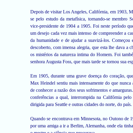
Depois de visitar Los Angeles, Califórnia, em 1903, 
se pelo estudo da metafísica, tornando-se membro S
vice-presidente de 1904 a 1905. Foi neste período q
um desejo cada vez mais intenso de compreender a ca
da humanidade e de ajudar a suavizá-los. Começou en
descoberto, com imensa alegria, que esta lhe dava a 
os mistérios da natureza intima do Homem. Foi tamb
senhora Augusta Foss, que mais tarde se tornou sua esp
Em 1905, durante uma grave doença do coração, que
Max Heindel sentiu mais intensamente do que nunca 
de conhecer a razão dos seus sofrimentos e amargura
conferências a qual, interrompida na Califórnia pelo
dirigida para Seattle e outras cidades do norte, do país.
Quando se encontrava em Minnesota, no Outono de 1
por uma amiga a ir a Berlim, Alemanha, onde ela tinha 
o mestre e a ciência que procurava.