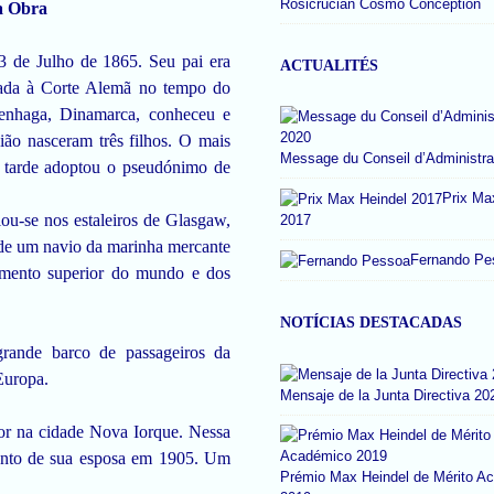
Rosicrucian Cosmo Conception
a Obra
3 de Julho de 1865. Seu pai era
ACTUALITÉS
gada à Corte Alemã no tempo do
enhaga, Dinamarca, conheceu e
ão nasceram três filhos. O mais
Message du Conseil d’Administra
s tarde adoptou o pseudónimo de
Prix Ma
ou-se nos estaleiros de Glasgaw,
2017
de um navio da marinha mercante
Fernando Pe
cimento superior do mundo e dos
NOTÍCIAS DESTACADAS
rande barco de passageiros da
Europa.
Mensaje de la Junta Directiva 20
tor na cidade Nova Iorque. Nessa
mento de sua esposa em 1905. Um
Prémio Max Heindel de Mérito A