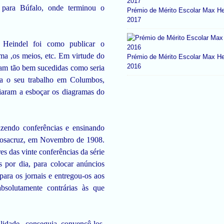
e para Búfalo, onde terminou o
Prémio de Mérito Escolar Max He
2017
Heindel foi como publicar o
s meios, etc. Em virtude do
Prémio de Mérito Escolar Max He
2016
oram tão bem sucedidas como seria
a o seu trabalho em Columbos,
liaram a esboçar os diagramas do
azendo conferências e ensinando
Rosacruz, em Novembro de 1908.
es das vinte conferências da série
r dia, para colocar anúncios
para os jornais e entregou-os aos
bsolutamente contrárias às que
idade, conseguia convencê-los,