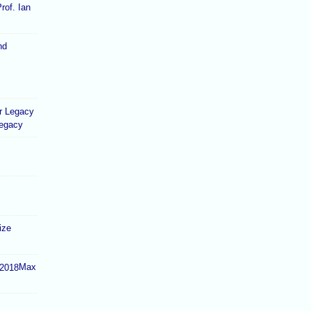
rof. Ian
Legacy
ize
Max