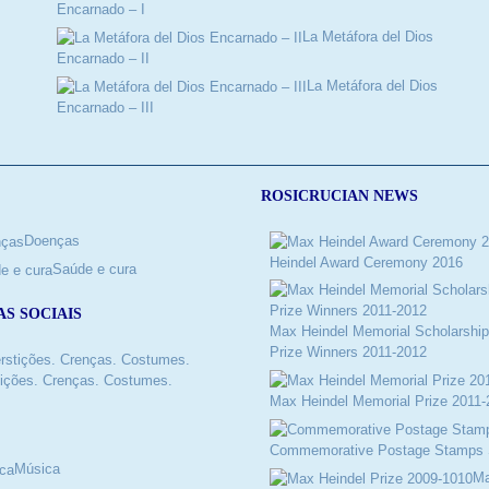
Encarnado – I
La Metáfora del Dios
Encarnado – II
La Metáfora del Dios
Encarnado – III
ROSICRUCIAN NEWS
Doenças
Heindel Award Ceremony 2016
Saúde e cura
AS SOCIAIS
Max Heindel Memorial Scholarship
Prize Winners 2011-2012
ições. Crenças. Costumes.
Max Heindel Memorial Prize 2011-
Commemorative Postage Stamps 
Música
M