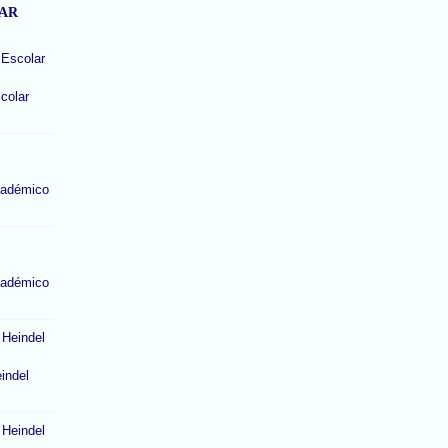
LAR
colar
cadémico
cadémico
indel