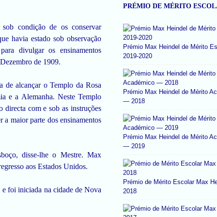
PRÉMIO DE MÉRITO ESCO
s sob condição de os conservar
 que havia estado sob observação
Prémio Max Heindel de Mérito Es
para divulgar os ensinamentos
2019-2020
de Dezembro de 1909.
ra de alcançar o Templo da Rosa
Prémio Max Heindel de Mérito A
émia e a Alemanha. Neste Templo
— 2018
directa com e sob as instruções
r a maior parte dos ensinamentos
Prémio Max Heindel de Mérito A
— 2019
sboço, disse-lhe o Mestre. Max
 regresso aos Estados Unidos.
Prémio de Mérito Escolar Max He
, e foi iniciada na cidade de Nova
2018