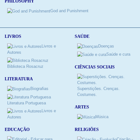
PHILOSOPHY
God and Punishment
LIVROS
SAÚDE
Livros e
Doenças
Autores
Saúde e cura
Biblioteca Rosacruz
CIÊNCIAS SOCIAIS
LITERATURA
Biografias
Superstições. Crenças.
Costumes.
Literatura Portuguesa
ARTES
Livros e
Música
Autores
RELIGIÕES
EDUCAÇÃO
Criação -