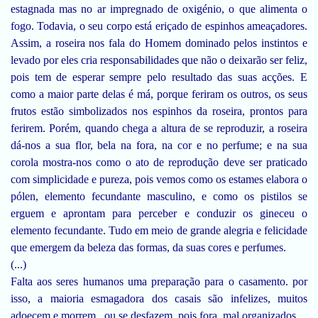
estagnada mas no ar impregnado de oxigénio, o que alimenta o
fogo. Todavia, o seu corpo está eriçado de espinhos ameaçadores.
Assim, a roseira nos fala do Homem dominado pelos instintos e
levado por eles cria responsabilidades que não o deixarão ser feliz,
pois tem de esperar sempre pelo resultado das suas acções. E
como a maior parte delas é má, porque feriram os outros, os seus
frutos estão simbolizados nos espinhos da roseira, prontos para
ferirem. Porém, quando chega a altura de se reproduzir, a roseira
dá-nos a sua flor, bela na fora, na cor e no perfume; e na sua
corola mostra-nos como o ato de reprodução deve ser praticado
com simplicidade e pureza, pois vemos como os estames elabora o
pólen, elemento fecundante masculino, e como os pistilos se
erguem e aprontam para perceber e conduzir os gineceu o
elemento fecundante. Tudo em meio de grande alegria e felicidade
que emergem da beleza das formas, da suas cores e perfumes.
(...)
Falta aos seres humanos uma preparação para o casamento. por
isso, a maioria esmagadora dos casais são infelizes, muitos
adoecem e morrem , ou se desfazem, pois fora, mal organizados.