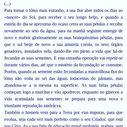
(...)
Para tornar o lótus mais estranho, a sua flor abre todos os dias ao
«nascer» do Sol, para receber o seu longo beijo, e quando a
estrela do dia se aproxima do ocaso cerra as suas pétalas e recolhe
novamente ao seio da água, para na manhã seguinte emergir de
novo e reabrir gloriosamente as suas branquíssimas pétalas, para
que o sol beije de novo a sua amarela corola, os seus órgãos
geradores, instalados nela, dando-lhe em pleno a vida que há-de
fecundar as suas sementes. E esta estranha operação vai repetir-se
durante vários dias, até que o mistério da fecundação se consume.
Porém, quando as semente estão fecundadas a maravilhosa flor do
lótus não volta ao sei das águas lodacentas do pântano, mas
abandona-se a si mesma na superfície. As suas belas pétalas
começam logo a murchar e vão apodrecer, enquanto no gineceu a
vida acumulada nas sementes se prepara para uma nova e
triunfante reprodução ninfeácea.
Também o homem vem para a Terra por vias impuras, para que
evolua, seja cada vez mais perfeito como o seu Criador, que está
nos Céus. As a sua falta de educação moral profunda, realista, sem