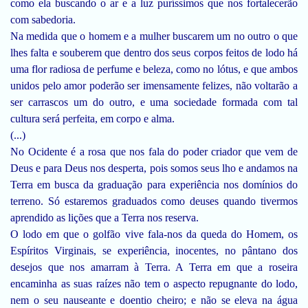
como ela buscando o ar e a luz puríssimos que nos fortalecerão
com sabedoria.
Na medida que o homem e a mulher buscarem um no outro o que
lhes falta e souberem que dentro dos seus corpos feitos de lodo há
uma flor radiosa de perfume e beleza, como no lótus, e que ambos
unidos pelo amor poderão ser imensamente felizes, não voltarão a
ser carrascos um do outro, e uma sociedade formada com tal
cultura será perfeita, em corpo e alma.
(...)
No Ocidente é a rosa que nos fala do poder criador que vem de
Deus e para Deus nos desperta, pois somos seus lho e andamos na
Terra em busca da graduação para experiência nos domínios do
terreno. Só estaremos graduados como deuses quando tivermos
aprendido as lições que a Terra nos reserva.
O lodo em que o golfão vive fala-nos da queda do Homem, os
Espíritos Virginais, se experiência, inocentes, no pântano dos
desejos que nos amarram à Terra. A Terra em que a roseira
encaminha as suas raízes não tem o aspecto repugnante do lodo,
nem o seu nauseante e doentio cheiro; e não se eleva na água